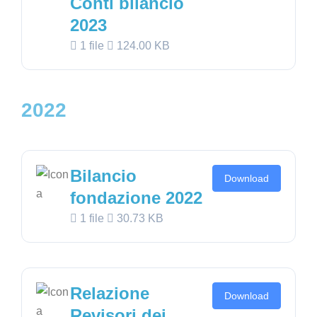
Conti bilancio
2023
1 file
124.00 KB
2022
Bilancio
Download
fondazione 2022
1 file
30.73 KB
Relazione
Download
Revisori dei