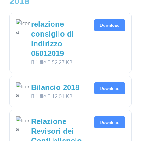
2018
relazione
Download
consiglio di
indirizzo
05012019
1 file
52.27 KB
Bilancio 2018
Download
1 file
12.01 KB
Relazione
Download
Revisori dei
Conti bilancio